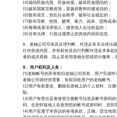
(4)煽动民族仇恨、民族歧视，破坏民族团结的；
(5)破坏国家宗教政策，宣扬邪教和封建迷信的；
(6)散布谣言，扰乱社会秩序，破坏社会稳定的；
(7)散布淫秽、色情、赌博、暴力、凶杀、恐怖或
(8)侮辱或者诽谤他人，侵害他人合法权益的；
(9)含有法律、行政法规禁止的其他内容的信息。
8、老柚公司可依其合理判断，对违反有关法律法
任何前述内容，并有权依其自行判断对违反本条款
者的成员资格，阻止其使用老柚全部或部分服务，
9、用户权利及义务：
(1)老柚帐号的所有权归老柚公司所有，用户完成
老柚公司因经营需要，有权回收用户的老柚帐号。
(2)用户有权更改、删除在老柚上的个人资料、注
险。
(3)用户有责任妥善保管注册帐号信息及帐号密码
码。在您怀疑他人在使用您的帐号或密码时，您同
(4)用户应遵守本协议的各项条款，正确、适当地