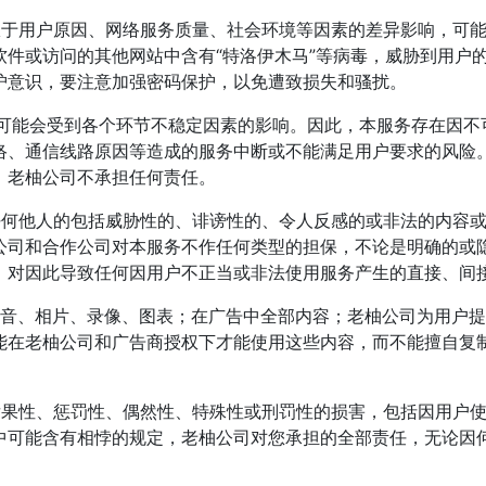
限于用户原因、网络服务质量、社会环境等因素的差异影响，可
软件或访问的其他网站中含有“特洛伊木马”等病毒，威胁到用户
护意识，要注意加强密码保护，以免遭致损失和骚扰。
服务，可能会受到各个环节不稳定因素的影响。因此，本服务存在
络、通信线路原因等造成的服务中断或不能满足用户要求的风险
，老柚公司不承担任何责任。
任何他人的包括威胁性的、诽谤性的、令人反感的或非法的内容
公司和合作公司对本服务不作任何类型的担保，不论是明确的或
，对因此导致任何因用户不正当或非法使用服务产生的直接、间
声音、相片、录像、图表；在广告中全部内容；老柚公司为用户
能在老柚公司和广告商授权下才能使用这些内容，而不能擅自复
后果性、惩罚性、偶然性、特殊性或刑罚性的损害，包括因用户
中可能含有相悖的规定，老柚公司对您承担的全部责任，无论因