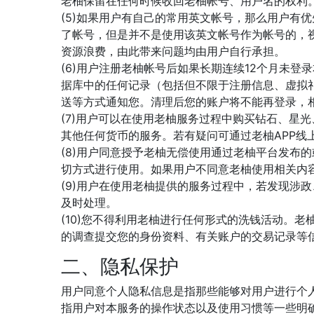
老柚保留在任何时候收回老柚帐号、用户名的权利
(5)如果用户有自己的常用英文帐号，那么用户有
了帐号，但是并不是使用该英文帐号作为帐号的，
资源浪费，由此带来问题均由用户自行承担。
(6)用户注册老柚帐号后如果长期连续12个月未
据库中的任何记录（包括但不限于注册信息、虚拟
送等方式通知您。清理后您的账户将不能再登录，
(7)用户可以在使用老柚服务过程中购买钻石、星
其他任何货币的服务。若有疑问可通过老柚APP线
(8)用户同意授予老柚无偿使用通过老柚平台发布
切方式进行使用。如果用户不同意老柚使用相关内
(9)用户在使用老柚提供的服务过程中，若发现涉
及时处理。
(10)您不得利用老柚进行任何形式的洗钱活动。
的调查提交您的身份资料、有关账户的交易记录等
二、隐私保护
用户同意个人隐私信息是指那些能够对用户进行个
指用户对本服务的操作状态以及使用习惯等一些明