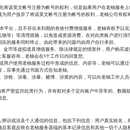
。
优先将该英文帐号注册为帐号的权利，但是如果用户在老柚服务
视为用户放弃了将该英文帐号注册为帐号的权利，老柚公司有权
登录本平台，且不存在未到期的有效付费增值服务，老柚有权予以
礼物等）等清理措施，以免造成资源浪费。在对此类账户进行清
相应的服务同时终止。由此带来的问题均由用户自行承担。
光、金币等虚拟道具增值服务。除法律规定的情形外，用户购买
上客服咨询，老柚会在1个工作日内回复您。
的或用户使用老柚服务过程中形成的信息、内容等，老柚可以通
容，应事先通过书面方式告知老柚。
政、涉枪、涉毒、涉暴、赌博、涉黄的内容，可以向老柚工作人
老柚将严密监控此类行为，并有权对多个定向账户中异常的、数额
信息。
人辨识或涉及个人通信的信息，包括下列信息：用户真实姓名，身
确且客观反映在老柚服务器端的基本记录信息和其他一切个人隐