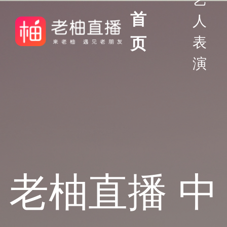
首
人
页
表
演
老柚直播 中