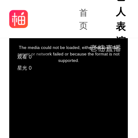
人
首
页
表
演
The media could not be loaded, either because the
server or network failed or because the format is not
观看 0
supported.
星光 0