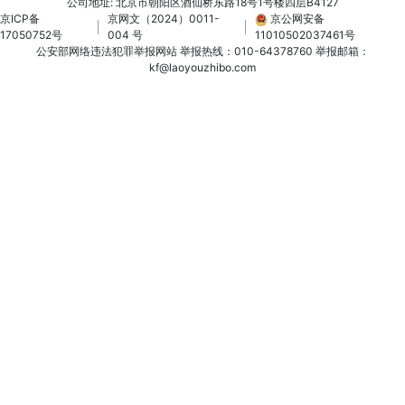
公司地址: 北京市朝阳区酒仙桥东路18号1号楼四层B4127
京ICP备
京网文（2024）0011-
京公网安备
17050752号
004 号
11010502037461号
公安部网络违法犯罪举报网站
举报热线：010-64378760
举报邮箱：
kf@laoyouzhibo.com