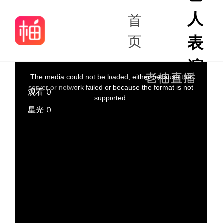
人
首
页
表
演
The media could not be loaded, either because the
server or network failed or because the format is not
观看 0
supported.
星光 0