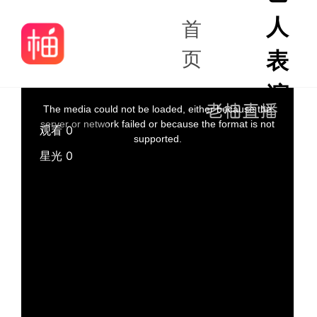
人
首
页
表
演
The media could not be loaded, either because the
server or network failed or because the format is not
观看 0
supported.
星光 0